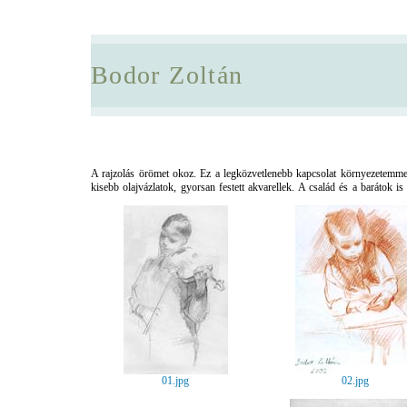
Bodor Zoltán
A rajzolás örömet okoz. Ez a legközvetlenebb kapcsolat környezetemme
kisebb olajvázlatok, gyorsan festett akvarellek. A család és a barátok is 
01.jpg
02.jpg