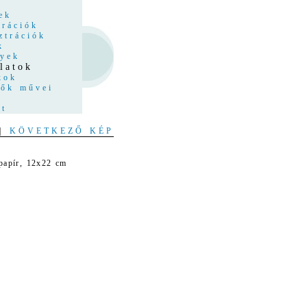
z
ek
trációk
ztrációk
k
nyek
latok
kok
tők művei
at
|
KÖVETKEZŐ KÉP
 papír, 12x22 cm