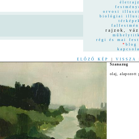
életraj
festmény
orvosi illusz
biológiai illus
térképe
n
falfestmé
rajzok, váz
műhelytit
régi és mai fes
*
blog
kapcsol
ELŐZŐ KÉP
|
VISSZA
Szanazug
olaj, alapozott