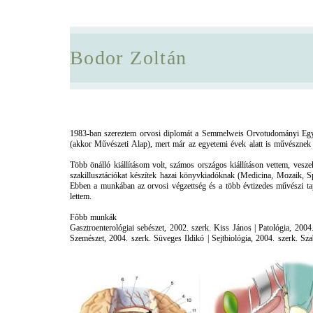
Bodor Zoltán
1983-ban szereztem orvosi diplomát a Semmelweis Orvotudományi Egy
(akkor Művészeti Alap), mert már az egyetemi évek alatt is művésznek
Több önálló kiállításom volt, számos országos kiállításon vettem, vesze
szakillusztációkat készítek hazai könyvkiadóknak (Medicina, Mozaik, 
Ebben a munkában az orvosi végzettség és a több évtizedes művészi tapa
lettem.
Főbb munkák
Gasztroenterológiai sebészet, 2002. szerk. Kiss János | Patológia, 200
Szemészet, 2004. szerk. Süveges Ildikó | Sejtbiológia, 2004. szerk. S