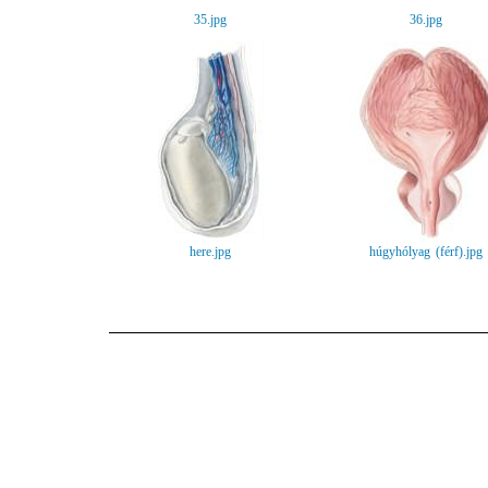
35.jpg
36.jpg
here.jpg
húgyhólyag (férf).jpg