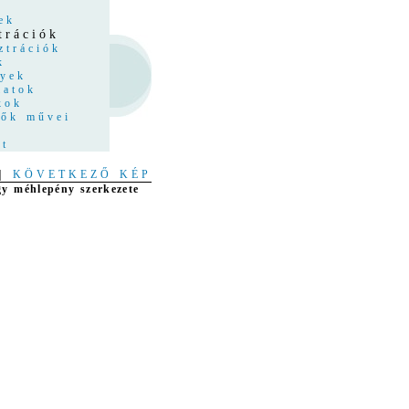
z
ek
trációk
ztrációk
k
nyek
latok
kok
tők művei
at
|
KÖVETKEZŐ KÉP
gy méhlepény szerkezete