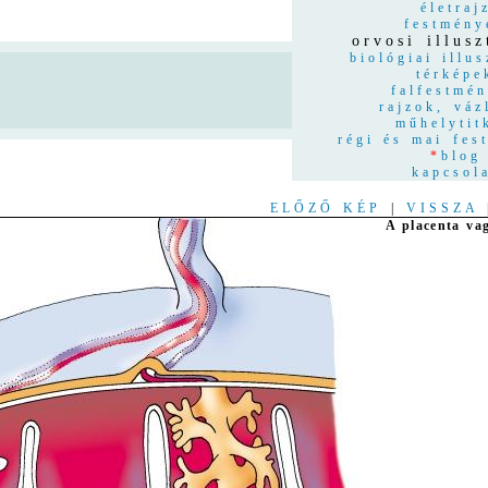
életraj
festmény
orvosi illusz
biológiai illus
térképe
n
falfestmé
rajzok, váz
műhelytit
régi és mai fes
*
blog
kapcsol
ELŐZŐ KÉP
|
VISSZA
A placenta va