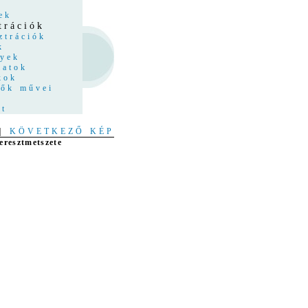
z
ek
trációk
ztrációk
k
nyek
latok
kok
tők művei
at
|
KÖVETKEZŐ KÉP
eresztmetszete