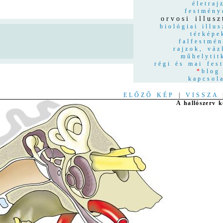
életraj
festmény
orvosi illusz
biológiai illus
térképe
n
falfestmé
rajzok, váz
műhelytit
régi és mai fes
*
blog
kapcsol
ELŐZŐ KÉP
|
VISSZA
A hallószerv k