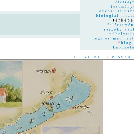
életraj
festmény
orvosi illusz
biológiai illus
térképe
n
falfestmé
rajzok, váz
műhelytit
régi és mai fes
*
blog
kapcsol
ELŐZŐ KÉP
|
VISSZA