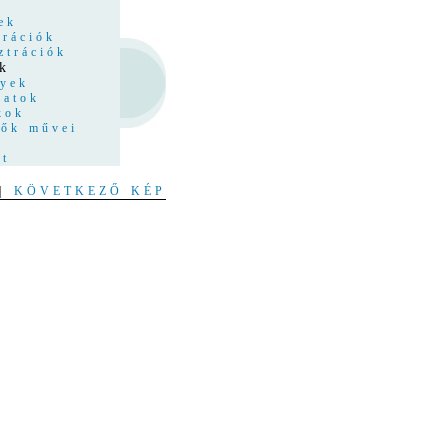
z
ek
trációk
ztrációk
k
nyek
latok
kok
tők művei
at
|
KÖVETKEZŐ KÉP