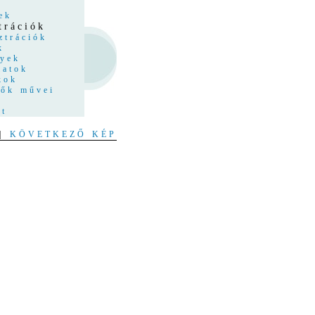
z
ek
trációk
ztrációk
k
nyek
latok
kok
tők művei
at
|
KÖVETKEZŐ KÉP