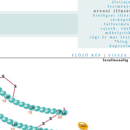
életraj
festmény
orvosi illusz
biológiai illus
térképe
n
falfestmé
rajzok, váz
műhelytit
régi és mai fes
*
blog
kapcsol
ELŐZŐ KÉP
|
VISSZA
Inzulinanalóg