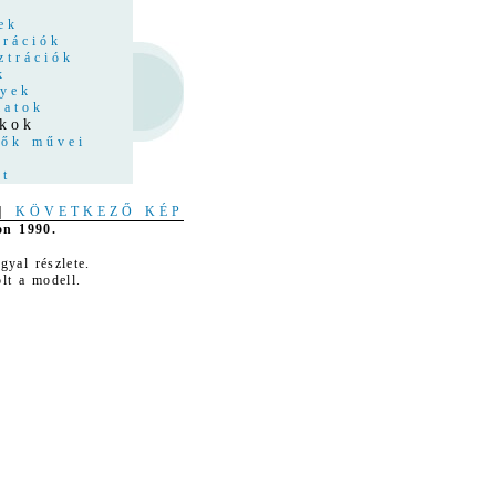
z
ek
trációk
ztrációk
k
nyek
latok
tkok
tők művei
at
|
KÖVETKEZŐ KÉP
on 1990.
gyal részlete.
lt a modell.