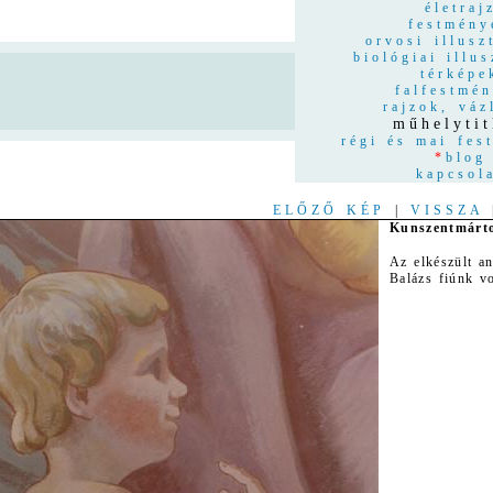
életraj
festmény
orvosi illusz
biológiai illus
térképe
n
falfestmé
rajzok, váz
műhelyti
régi és mai fes
*
blog
kapcsol
ELŐZŐ KÉP
|
VISSZA
Kunszentmárt
Az elkészült an
Balázs fiúnk vo