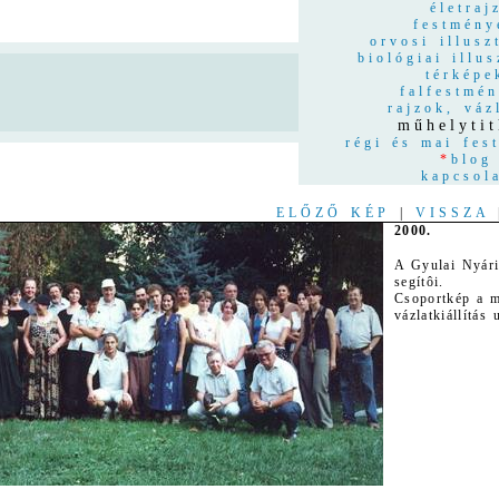
életraj
festmény
orvosi illusz
biológiai illus
térképe
n
falfestmé
rajzok, váz
műhelyti
régi és mai fes
*
blog
kapcsol
ELŐZŐ KÉP
|
VISSZA
2000.
A Gyulai Nyári
segítôi.
Csoportkép a m
vázlatkiállítás 