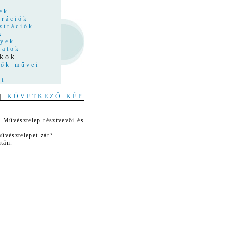
z
ek
trációk
ztrációk
k
nyek
latok
tkok
tők művei
at
|
KÖVETKEZŐ KÉP
 Művésztelep résztvevôi és
űvésztelepet zár?
után.