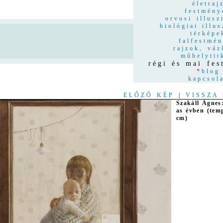
életraj
festmény
orvosi illusz
biológiai illus
térképe
n
falfestmé
rajzok, váz
műhelytit
régi és mai fe
*
blog
kapcsol
ELŐZŐ KÉP
|
VISSZA
Szakáll Ágne
as évben (tem
cm)