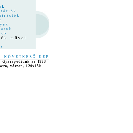
z
ek
trációk
ztrációk
k
nyek
latok
kok
stők művei
at
|
KÖVETKEZŐ KÉP
s: Gyarapodtunk az 1983-
pera, vászon, 120x150