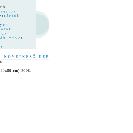
z
yek
trációk
ztrációk
k
nyek
latok
kok
tők művei
at
|
KÖVETKEZŐ KÉP
és
 120x80 cm) 2008.