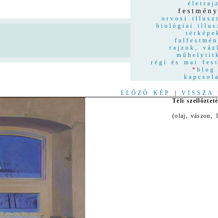
életraj
festmén
orvosi illusz
biológiai illus
térképe
n
falfestmé
rajzok, váz
műhelytit
régi és mai fes
*
blog
kapcsol
ELŐZŐ KÉP
|
VISSZA
Téli szellőztet
(olaj, vászon,