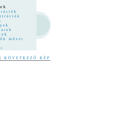
z
yek
trációk
ztrációk
k
nyek
latok
kok
tők művei
at
|
KÖVETKEZŐ KÉP