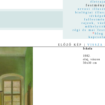
életraj
festmén
orvosi illusz
biológiai illus
térképe
n
falfestmé
rajzok, váz
műhelytit
régi és mai fes
*
blog
kapcsol
ELŐZŐ KÉP |
VISSZA
Iskola
1982.
olaj, vászon
50x30 cm