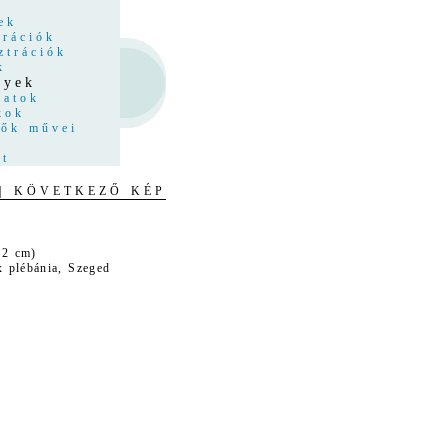
z
ek
trációk
ztrációk
k
nyek
latok
kok
tők művei
at
| KÖVETKEZŐ KÉP
82 cm)
 plébánia, Szeged