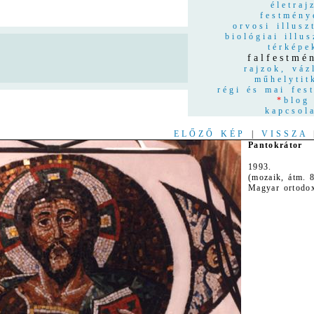
életraj
festmény
orvosi illusz
biológiai illus
térképe
n
falfestmé
rajzok, váz
műhelytit
régi és mai fes
*
blog
kapcsol
ELŐZŐ KÉP
|
VISSZA
Pantokrátor
1993.
(mozaik, átm. 
Magyar ortodox